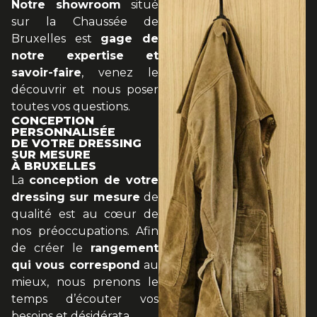
Notre showroom
situé
sur la Chaussée de
Bruxelles est
gage de
notre expertise et
savoir-faire
, venez le
découvrir et nous poser
toutes vos questions.
CONCEPTION
PERSONNALISÉE
DE VOTRE DRESSING
SUR MESURE
À BRUXELLES
La
conception de votre
dressing sur mesure
de
qualité est au cœur de
nos préoccupations. Afin
de créer le
rangement
qui vous correspond
au
mieux, nous prenons le
temps d’écouter vos
besoins et désidérata.