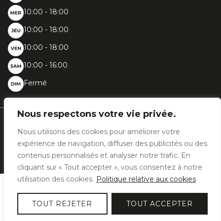
10:00 - 18:00
10:00 - 18:00
10:00 - 18:00
10:00 - 16:00
Fermé
Nous respectons votre vie privée.
Chaussée de Bruxelles, 396 - 1410 Waterloo
Nous utilisons des cookies pour améliorer votre
+32 (0)2 387 31 02
info@woodfashion.com
expérience de navigation, diffuser des publicités ou des
contenus personnalisés et analyser notre trafic. En
cliquant sur « Tout accepter », vous consentez à notre
utilisation des cookies.
Politique relative aux cookies
2026 © Wood Fashion | TVA BE0477.893.462 | Designed by
Bluetime
–
Bluebook
TOUT REJETER
TOUT ACCEPTER
Politique de confidentialité
Politique des cookies
Mentions légales