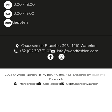
10:00 - 18:00
10:00 - 16:00
Gesloten
Chaussée de Bruxelles, 396 - 1410 Waterloo
+32 (0)2 387 31 02
info@woodfashion.com
2026 © Wood Fashion | BTW BE0477.893.462 | Designed by
Bluetime
–
Bluebook
Privacybeleid
Cookiebeleid
Gebruiksvoorwaarden