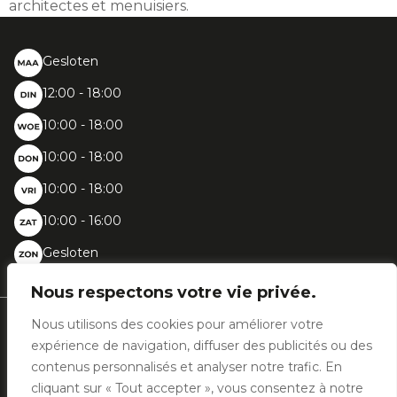
architectes et menuisiers.
Gesloten
12:00 - 18:00
10:00 - 18:00
10:00 - 18:00
10:00 - 18:00
10:00 - 16:00
Gesloten
Nous respectons votre vie privée.
Nous utilisons des cookies pour améliorer votre
Chaussée de Bruxelles, 396 - 1410 Waterloo
expérience de navigation, diffuser des publicités ou des
+32 (0)2 387 31 02
info@woodfashion.com
contenus personnalisés et analyser notre trafic. En
cliquant sur « Tout accepter », vous consentez à notre