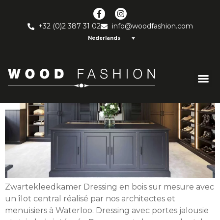
Zwarte kleedkamer
+32 (0)2 387 31 02
info@woodfashion.com
Nederlands
Zwartekleedkamer Dressing en bois sur mesure avec
un îlot central réalisé par nos architectes et
menuisiers à Waterloo. Dressing avec portes jalousie